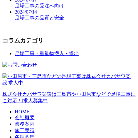
足場工事の受注へ向け…
2024/07/14
足場工事の品質と安全…
コラムカテゴリ
足場工事・重量物搬入・搬出
株式会社カバサワ架設は三島市や小田原市などで足場工事に
ご対応！|求人募集中
HOME
会社概要
業務案内
施工実績
各種募集