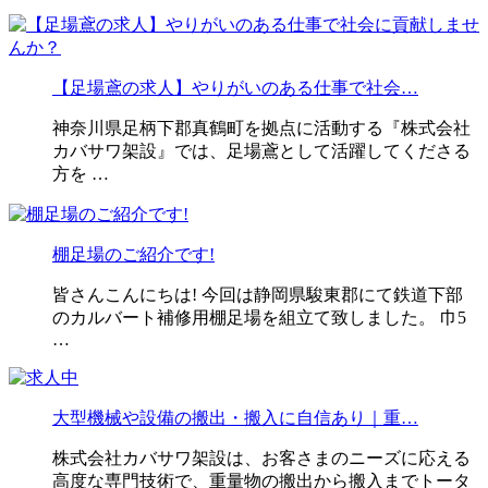
【足場鳶の求人】やりがいのある仕事で社会…
神奈川県足柄下郡真鶴町を拠点に活動する『株式会社
カバサワ架設』では、足場鳶として活躍してくださる
方を …
棚足場のご紹介です!
皆さんこんにちは! 今回は静岡県駿東郡にて鉄道下部
のカルバート補修用棚足場を組立て致しました。 巾5
…
大型機械や設備の搬出・搬入に自信あり｜重…
株式会社カバサワ架設は、お客さまのニーズに応える
高度な専門技術で、重量物の搬出から搬入までトータ