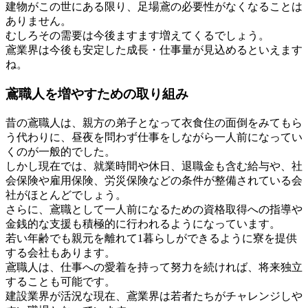
建物がこの世にある限り、足場鳶の必要性がなくなることは
ありません。
むしろその需要は今後ますます増えてくるでしょう。
鳶業界は今後も安定した成長・仕事量が見込めるといえます
ね。
鳶職人を増やすための取り組み
昔の鳶職人は、親方の弟子となって衣食住の面倒をみてもら
う代わりに、昼夜を問わず仕事をしながら一人前になってい
くのが一般的でした。
しかし現在では、就業時間や休日、退職金も含む給与や、社
会保険や雇用保険、労災保険などの条件が整備されている会
社がほとんどでしょう。
さらに、鳶職として一人前になるための資格取得への指導や
金銭的な支援も積極的に行われるようになっています。
若い年齢でも親元を離れて1暮らしができるように寮を提供
する会社もあります。
鳶職人は、仕事への愛着を持って努力を続ければ、将来独立
することも可能です。
建設業界が活況な現在、鳶業界は若者たちがチャレンジしや