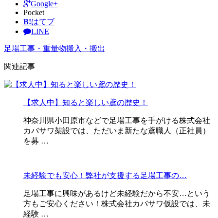
Google+
Pocket
B!
はてブ
LINE
足場工事・重量物搬入・搬出
関連記事
【求人中】知ると楽しい鳶の歴史！
神奈川県小田原市などで足場工事を手がける株式会社
カバサワ架設では、ただいま新たな鳶職人（正社員）
を募 …
未経験でも安心！弊社が支援する足場工事の…
足場工事に興味があるけど未経験だから不安…という
方もご安心ください！株式会社カバサワ仮設では、未
経験 …