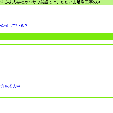
する株式会社カバサワ架設では、ただいま足場工事のス …
確保している？
！
る方を求人中