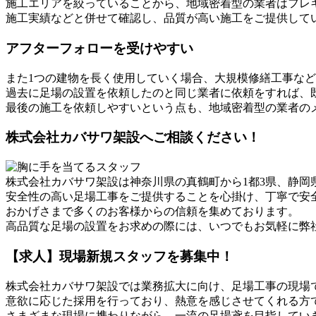
施工エリアを絞っていることから、地域密着型の業者はフレ
施工実績などと併せて確認し、品質が高い施工をご提供して
アフターフォローを受けやすい
また1つの建物を長く使用していく場合、大規模修繕工事な
過去に足場の設置を依頼したのと同じ業者に依頼をすれば、
最後の施工を依頼しやすいという点も、地域密着型の業者の
株式会社カバサワ架設へご相談ください！
株式会社カバサワ架設は神奈川県の真鶴町から1都3県、静
安全性の高い足場工事をご提供することを心掛け、丁寧で安
おかげさまで多くのお客様からの信頼を集めております。
高品質な足場の設置をお求めの際には、いつでもお気軽に弊
【求人】現場新規スタッフを募集中！
株式会社カバサワ架設では業務拡大に向け、足場工事の現場
意欲に応じた採用を行っており、熱意を感じさせてくれる方
さまざまな現場に携わりながら、一流の足場鳶を目指してい