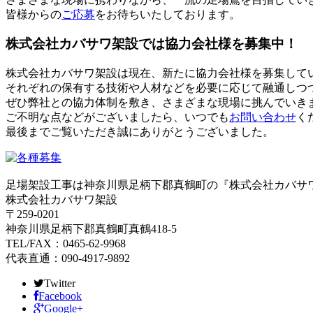
皆様からの
ご応募
をお待ちいたしております。
株式会社カバサワ架設では協力会社様を募集中！
株式会社カバサワ架設は現在、新たに協力会社様を募集して
それぞれの保有する技術や人材などを必要に応じて融通しつ
ぜひ弊社との協力体制を敷き、さまざまな現場に挑んでいき
ご不明な点などがございましたら、いつでも
お問い合わせ
く
最後までご覧いただき誠にありがとうございました。
足場架設工事は神奈川県足柄下郡真鶴町の『株式会社カバサ
株式会社カバサワ架設
〒259-0201
神奈川県足柄下郡真鶴町真鶴418-5
TEL/FAX：0465-62-9968
代表直通：090-4917-9892
Twitter
Facebook
Google+